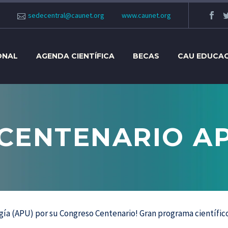
sedecentral@caunet.org
www.caunet.org
ONAL
AGENDA CIENTÍFICA
BECAS
CAU EDUCA
CENTENARIO APU
ogía (APU) por su Congreso Centenario! Gran programa científico