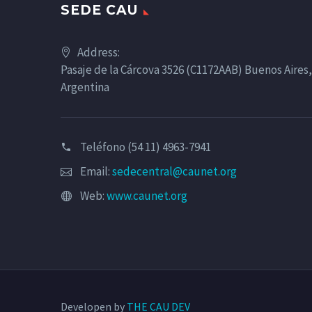
SEDE CAU
Address:
Pasaje de la Cárcova 3526 (C1172AAB) Buenos Aires,
Argentina
Teléfono (54 11) 4963-7941
Email:
sedecentral@caunet.org
Web:
www.caunet.org
Developen by
THE CAU DEV