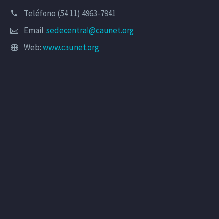
Teléfono (54 11) 4963-7941
Email:
sedecentral@caunet.org
Web:
www.caunet.org