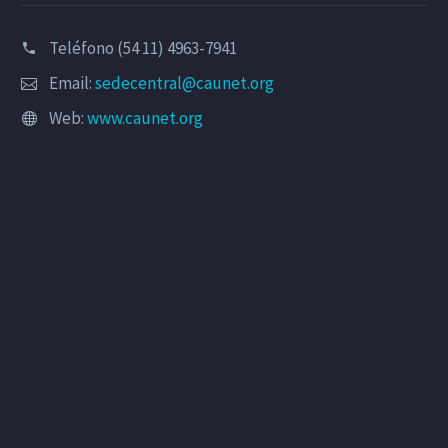
Teléfono (54 11) 4963-7941
Email:
sedecentral@caunet.org
Web:
www.caunet.org