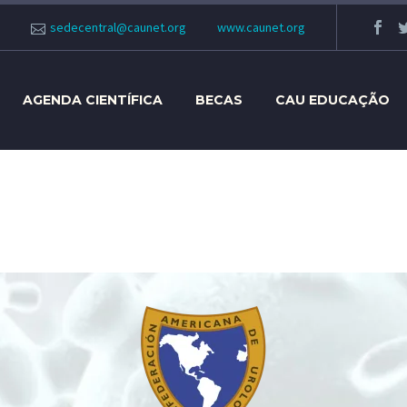
sedecentral@caunet.org
www.caunet.org
AGENDA CIENTÍFICA
BECAS
CAU EDUCAÇÃO